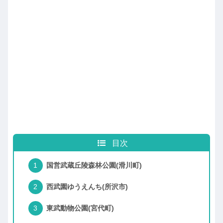
目次
国営武蔵丘陵森林公園(滑川町)
西武園ゆうえんち(所沢市)
東武動物公園(宮代町)