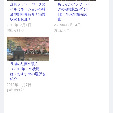
足利フラワーパークの
あしかがフラワーパー
イルミネーションの料
クの混雑状況ﾚﾎﾟ(平
金や割引券紹介！混雑
日)！年末年始も調
状況も調査！
査！
2019年12月1日
2019年12月14日
お出かけ♡
お出かけ♡
長瀞の紅葉の現在
（2019年）の状況
は？おすすめの場所も
紹介！
2019年11月7日
お出かけ♡