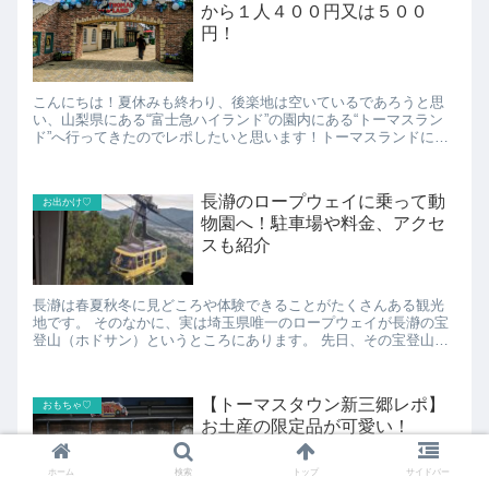
から１人４００円又は５００
円！
こんにちは！夏休みも終わり、後楽地は空いているであろうと思
い、山梨県にある“富士急ハイランド”の園内にある“トーマスラン
ド”へ行ってきたのでレポしたいと思います！トーマスランドに行
くまでにまず、車の方は駐車料金がかかるのでお忘れなく！料金
は...
長瀞のロープウェイに乗って動
お出かけ♡
物園へ！駐車場や料金、アクセ
スも紹介
長瀞は春夏秋冬に見どころや体験できることがたくさんある観光
地です。 そのなかに、実は埼玉県唯一のロープウェイが長瀞の宝
登山（ホドサン）というところにあります。 先日、その宝登山ロ
ープウェイに乗って動物園に行ってきたのでそのレポと、宝登
山...
【トーマスタウン新三郷レポ】
おもちゃ♡
お土産の限定品が可愛い！
ホーム
検索
トップ
サイドバー