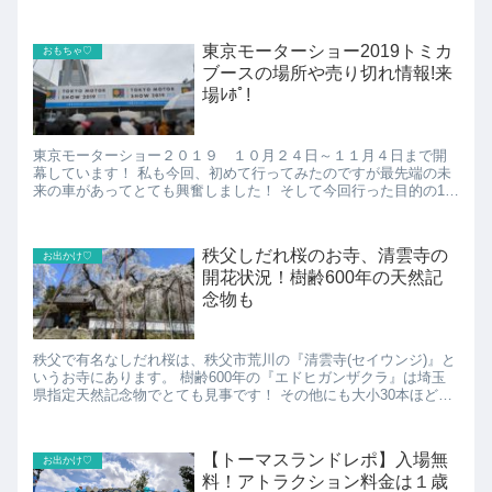
東京モーターショー2019トミカ
おもちゃ♡
ブースの場所や売り切れ情報!来
場ﾚﾎﾟ!
東京モーターショー２０１９ １０月２４日～１１月４日まで開
幕しています！ 私も今回、初めて行ってみたのですが最先端の未
来の車があってとても興奮しました！ そして今回行った目的の1
つ、トミカブースのことについて紹介していきたいと思いま
す！...
秩父しだれ桜のお寺、清雲寺の
お出かけ♡
開花状況！樹齢600年の天然記
念物も
秩父で有名なしだれ桜は、秩父市荒川の『清雲寺(セイウンジ)』と
いうお寺にあります。 樹齢600年の『エドヒガンザクラ』は埼玉
県指定天然記念物でとても見事です！ その他にも大小30本ほどの
しだれ桜がいっぺんに見る事の出来るオススメお花見ス...
【トーマスランドレポ】入場無
お出かけ♡
料！アトラクション料金は１歳