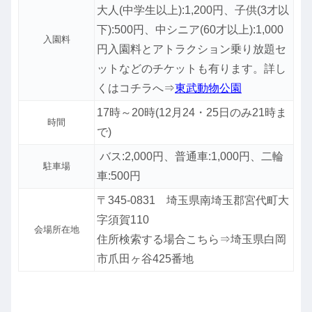
大人(中学生以上):1,200円、子供(3才以
下):500円、中シニア(60才以上):1,000
入園料
円
入園料とアトラクション乗り放題セ
ットなどのチケットも有ります。詳し
くはコチラへ⇒
東武動物公園
17時～20時(12月24・25日のみ21時ま
時間
で)
バス:2,000円、普通車:1,000円、二輪
駐車場
車:500円
〒345-0831 埼玉県南埼玉郡宮代町大
字須賀110
会場所在地
住所検索する場合こちら⇒埼玉県白岡
市爪田ヶ谷425番地