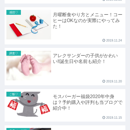
感想♡
月曜断食やり方とメニュー！コー
ヒーはOKなのか実際にやってみ
た！
2019.11.24
調査♡
アレクサンダーの子供がかわい
い‼誕生日や名前も紹介！
2019.11.20
ご飯♡
モスバーガー福袋2020年中身
は？予約購入や評判も当ブログで
紹介中！
2019.11.15