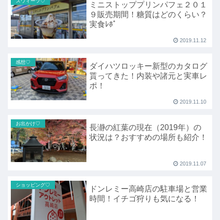
スウィーツ♡
ミニストッププリンパフェ２０１
９販売期間！糖質はどのくらい？
実食ﾚﾎﾟ
2019.11.12
感想♡
ダイハツロッキー新型のカタログ
貰ってきた！内装や諸元と実車レ
ポ！
2019.11.10
お出かけ♡
長瀞の紅葉の現在（2019年）の
状況は？おすすめの場所も紹介！
2019.11.07
ショッピング♡
ドンレミー高崎店の駐車場と営業
時間！イチゴ狩りも気になる！