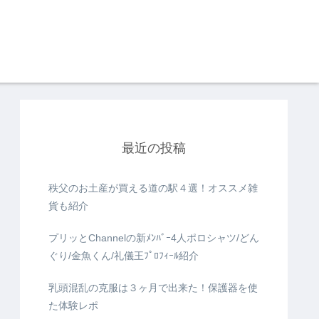
最近の投稿
秩父のお土産が買える道の駅４選！オススメ雑
貨も紹介
プリッとChannelの新ﾒﾝﾊﾞｰ4人ポロシャツ/どん
ぐり/金魚くん/礼儀王ﾌﾟﾛﾌｨｰﾙ紹介
乳頭混乱の克服は３ヶ月で出来た！保護器を使
た体験レポ