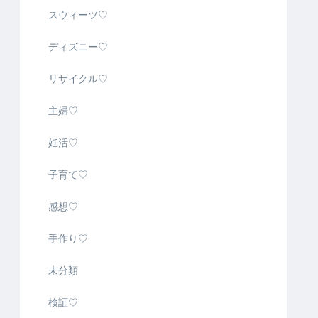
スウィーツ♡
ディズニー♡
リサイクル♡
主婦♡
妊活♡
子育て♡
感想♡
手作り♡
未分類
検証♡