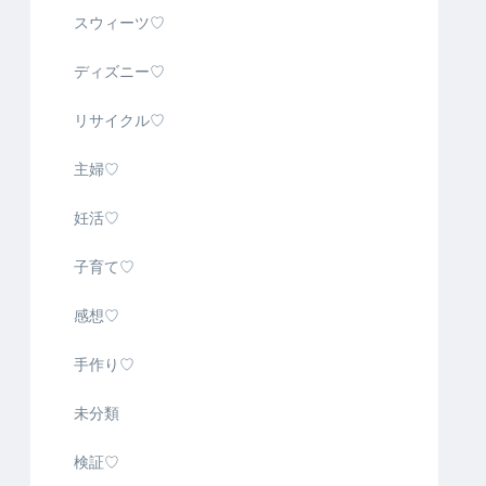
スウィーツ♡
ディズニー♡
リサイクル♡
主婦♡
妊活♡
子育て♡
感想♡
手作り♡
未分類
検証♡