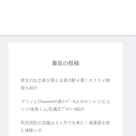
最近の投稿
秩父のお土産が買える道の駅４選！オススメ雑
貨も紹介
プリッとChannelの新ﾒﾝﾊﾞｰ4人ポロシャツ/どん
ぐり/金魚くん/礼儀王ﾌﾟﾛﾌｨｰﾙ紹介
乳頭混乱の克服は３ヶ月で出来た！保護器を使
た体験レポ