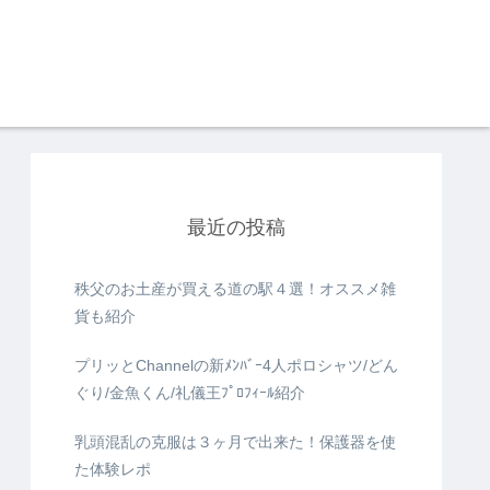
最近の投稿
秩父のお土産が買える道の駅４選！オススメ雑
貨も紹介
プリッとChannelの新ﾒﾝﾊﾞｰ4人ポロシャツ/どん
ぐり/金魚くん/礼儀王ﾌﾟﾛﾌｨｰﾙ紹介
乳頭混乱の克服は３ヶ月で出来た！保護器を使
た体験レポ