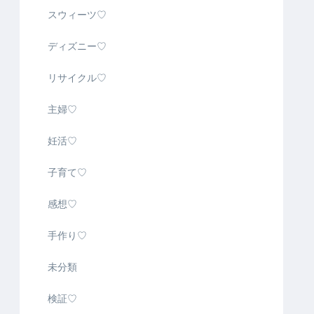
スウィーツ♡
ディズニー♡
リサイクル♡
主婦♡
妊活♡
子育て♡
感想♡
手作り♡
未分類
検証♡