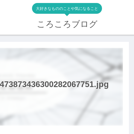
大好きなもののことや気になること
ころころブログ
473873436300282067751.jpg