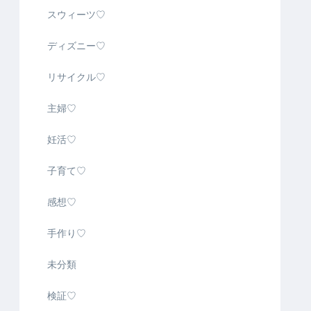
スウィーツ♡
ディズニー♡
リサイクル♡
主婦♡
妊活♡
子育て♡
感想♡
手作り♡
未分類
検証♡