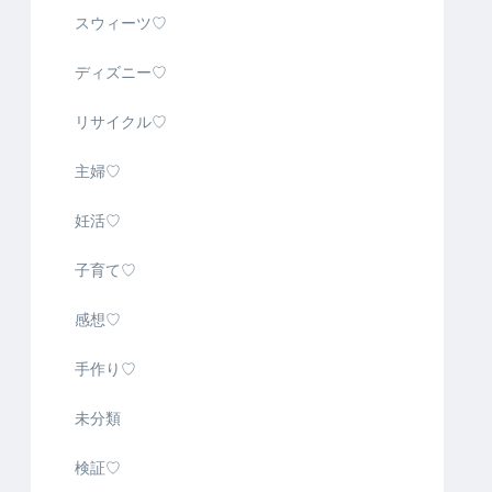
スウィーツ♡
ディズニー♡
リサイクル♡
主婦♡
妊活♡
子育て♡
感想♡
手作り♡
未分類
検証♡