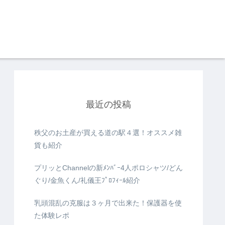
最近の投稿
秩父のお土産が買える道の駅４選！オススメ雑
貨も紹介
プリッとChannelの新ﾒﾝﾊﾞｰ4人ポロシャツ/どん
ぐり/金魚くん/礼儀王ﾌﾟﾛﾌｨｰﾙ紹介
乳頭混乱の克服は３ヶ月で出来た！保護器を使
た体験レポ