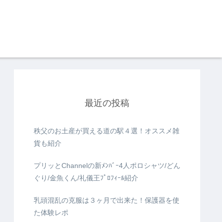
最近の投稿
秩父のお土産が買える道の駅４選！オススメ雑
貨も紹介
プリッとChannelの新ﾒﾝﾊﾞｰ4人ポロシャツ/どん
ぐり/金魚くん/礼儀王ﾌﾟﾛﾌｨｰﾙ紹介
乳頭混乱の克服は３ヶ月で出来た！保護器を使
た体験レポ