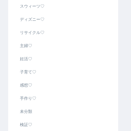
スウィーツ♡
ディズニー♡
リサイクル♡
主婦♡
妊活♡
子育て♡
感想♡
手作り♡
未分類
検証♡