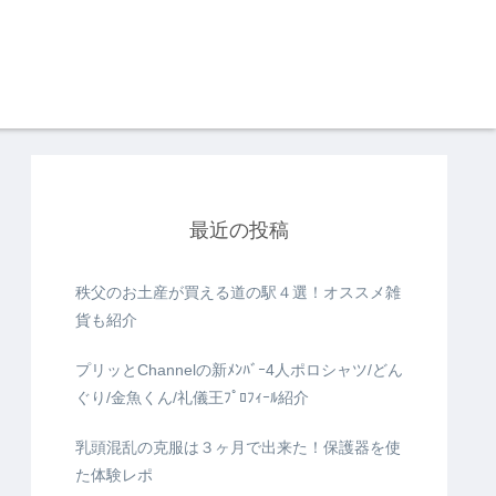
最近の投稿
秩父のお土産が買える道の駅４選！オススメ雑
貨も紹介
プリッとChannelの新ﾒﾝﾊﾞｰ4人ポロシャツ/どん
ぐり/金魚くん/礼儀王ﾌﾟﾛﾌｨｰﾙ紹介
乳頭混乱の克服は３ヶ月で出来た！保護器を使
た体験レポ