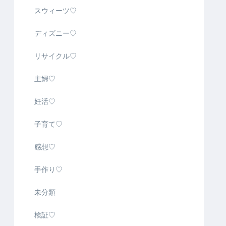
スウィーツ♡
ディズニー♡
リサイクル♡
主婦♡
妊活♡
子育て♡
感想♡
手作り♡
未分類
検証♡