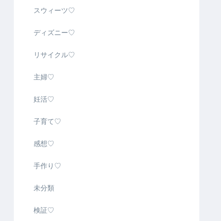
スウィーツ♡
ディズニー♡
リサイクル♡
主婦♡
妊活♡
子育て♡
感想♡
手作り♡
未分類
検証♡