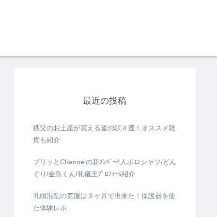
最近の投稿
秩父のお土産が買える道の駅４選！オススメ雑
貨も紹介
プリッとChannelの新ﾒﾝﾊﾞｰ4人ポロシャツ/どん
ぐり/金魚くん/礼儀王ﾌﾟﾛﾌｨｰﾙ紹介
乳頭混乱の克服は３ヶ月で出来た！保護器を使
た体験レポ